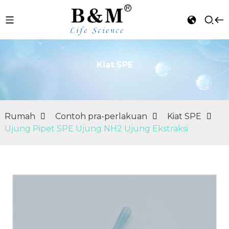
Kiat SPE
n
Rumah
Contoh pra-perlakuan
Kiat SPE
Ujung Pipet SPE Ujung NH2 Ujung Ekstraksi