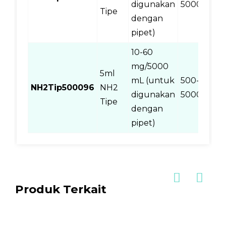
digunakan
5000 ul
Tipe
dengan
pipet)
10-60
mg/5000
5ml
mL (untuk
500-
NH2Tip500096
NH2
9
digunakan
5000 ul
Tipe
dengan
pipet)
Produk Terkait