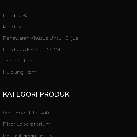
Produk Baru
Produk
Penawaran Khusus Untuk Dijual
Produk OEM dan ODM
Tentang kami
Hubungi kami
KATEGORI PRODUK
Seri Produk Inovatif
Filter Laboratorium
Pemeliharaan Teknik