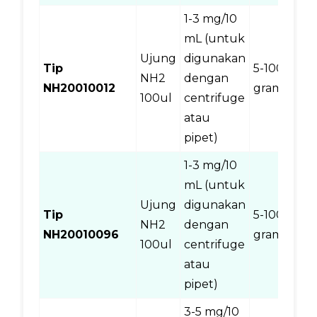
1-3 mg/10
mL (untuk
Ujung
digunakan
Tip
5-100
NH2
dengan
1
NH20010012
gram
100ul
centrifuge
atau
pipet)
1-3 mg/10
mL (untuk
Ujung
digunakan
Tip
5-100
NH2
dengan
9
NH20010096
gram
100ul
centrifuge
atau
pipet)
3-5 mg/10