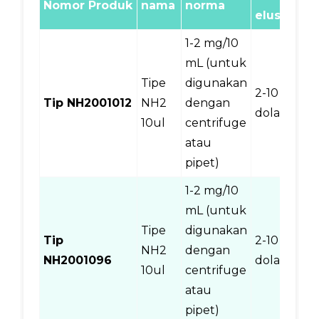
Nomor Produk
nama
norma
elusi
(
1-2 mg/10
mL (untuk
Tipe
digunakan
2-10
Tip NH2001012
NH2
dengan
1
dolar
10ul
centrifuge
atau
pipet)
1-2 mg/10
mL (untuk
Tipe
digunakan
Tip
2-10
NH2
dengan
9
NH2001096
dolar
10ul
centrifuge
atau
pipet)