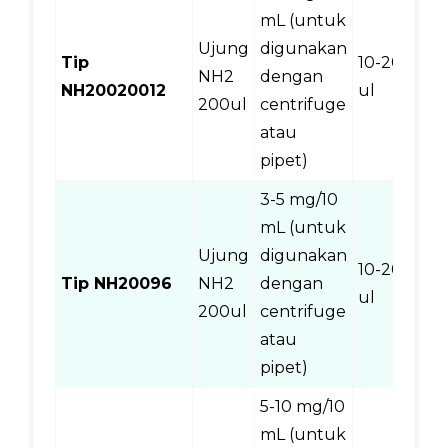
mL (untuk
Ujung
digunakan
Tip
10-200
NH2
dengan
1
NH20020012
ul
200ul
centrifuge
atau
pipet)
3-5 mg/10
mL (untuk
Ujung
digunakan
10-200
Tip NH20096
NH2
dengan
9
ul
200ul
centrifuge
atau
pipet)
5-10 mg/10
mL (untuk