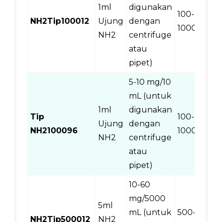
1ml
digunakan
100-
NH2Tip100012
Ujung
dengan
1
1000 ul
NH2
centrifuge
atau
pipet)
5-10 mg/10
mL (untuk
1ml
digunakan
Tip
100-
Ujung
dengan
9
NH2100096
1000 ul
NH2
centrifuge
atau
pipet)
10-60
mg/5000
5ml
mL (untuk
500-
NH2Tip500012
NH2
1