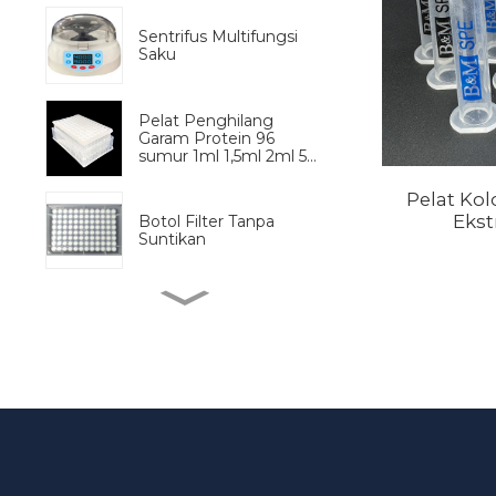
Sentrifus Multifungsi
Saku
Pelat Penghilang
Garam Protein 96
sumur 1ml 1,5ml 2ml 5...
Pelat Ko
Ekst
Botol Filter Tanpa
Suntikan
Preprosesor Sampel
Sepenuhnya Otomatis
BM Life Science, 96
Sumur Mikro-
Transparan UV...