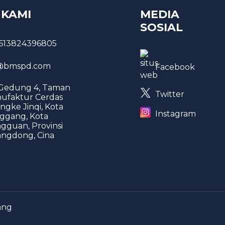
 KAMI
MEDIA
SOSIAL
613824396805
bmspd.com
Facebook
 Gedung 4, Taman
Twitter
ufaktur Cerdas
ngke Jinqi, Kota
Instagram
ggang, Kota
gguan, Provinsi
ngdong, Cina
ang