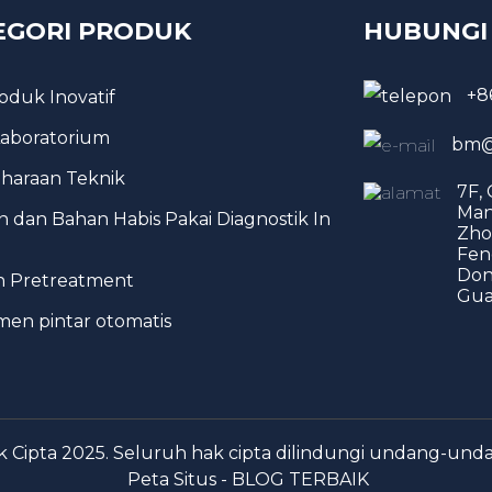
EGORI PRODUK
HUBUNGI
+8
roduk Inovatif
 Laboratorium
bm@
haraan Teknik
7F,
Man
 dan Bahan Habis Pakai Diagnostik In
Zho
Fen
Don
h Pretreatment
Gua
men pintar otomatis
k Cipta 2025. Seluruh hak cipta dilindungi undang-und
Peta Situs -
BLOG TERBAIK