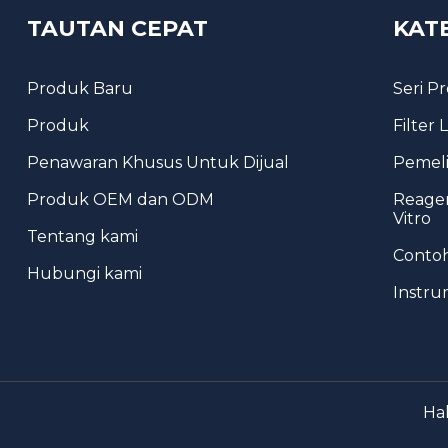
Kit Uji Emas Koloid Tipe
Tabung
TAUTAN CEPAT
KAT
Produk Baru
Seri P
Pengumpul Kotoran
Produk
Filter
Penawaran Khusus Untuk Dijual
Pemeli
Produk OEM dan ODM
Reagen
Vitro
Tentang kami
Conto
Hubungi kami
Instru
Ha