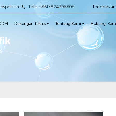
Indonesian
mspd.com
Telp: +8613824396805
 ODM
Dukungan Teknis
Tentang Kami
Hubungi Kam
fik