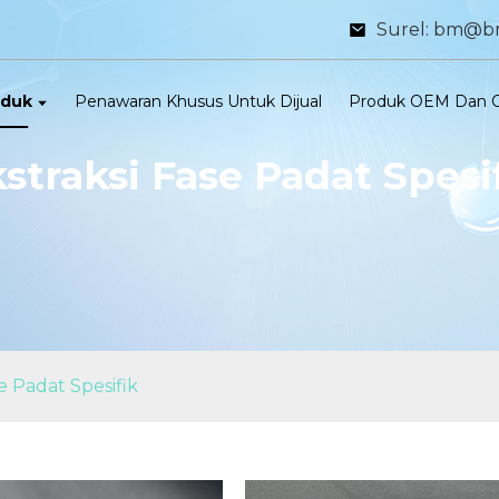
Surel: bm@b
oduk
Penawaran Khusus Untuk Dijual
Produk OEM Dan
straksi Fase Padat Spesi
e Padat Spesifik