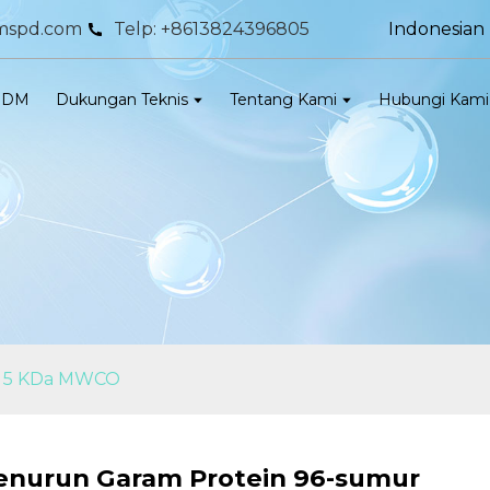
Indonesian
mspd.com
Telp: +8613824396805
ODM
Dukungan Teknis
Tentang Kami
Hubungi Kami
ml 5 KDa MWCO
Penurun Garam Protein 96-sumur