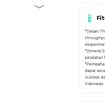
Preprosesor Sampel
Sepenuhnya Otomatis
Fi
BM Life Science, 96
*Desain T
Sumur Mikro-
Transparan UV...
throughput
eksperimen
Kit Uji Emas Koloid Tipe
*Dimensi 
Tabung
peralatan 
*Pemisahan
dapat seca
Pengumpul Kotoran
nukleat da
Indonesia: