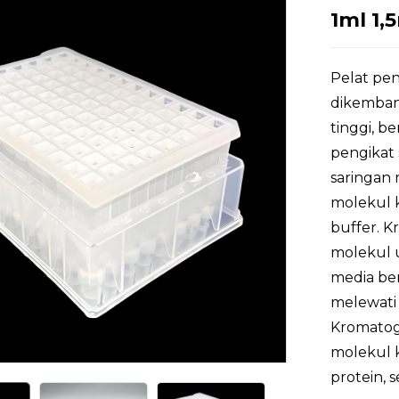
1ml 1
Pelat pe
dikemban
tinggi, b
pengikat 
saringan
molekul 
buffer. K
molekul 
media be
melewati
Kromatogr
molekul k
protein, 