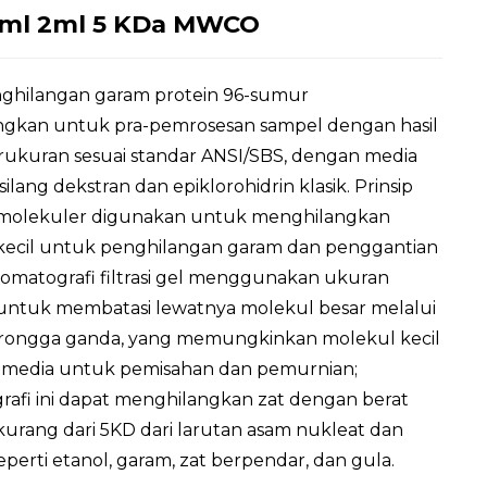
,5ml 2ml 5 KDa MWCO
nghilangan garam protein 96-sumur
gkan untuk pra-pemrosesan sampel dengan hasil
erukuran sesuai standar ANSI/SBS, dengan media
silang dekstran dan epiklorohidrin klasik. Prinsip
 molekuler digunakan untuk menghilangkan
kecil untuk penghilangan garam dan penggantian
romatografi filtrasi gel menggunakan ukuran
untuk membatasi lewatnya molekul besar melalui
rongga ganda, yang memungkinkan molekul kecil
 media untuk pemisahan dan pemurnian;
afi ini dapat menghilangkan zat dengan berat
urang dari 5KD dari larutan asam nukleat dan
seperti etanol, garam, zat berpendar, dan gula.