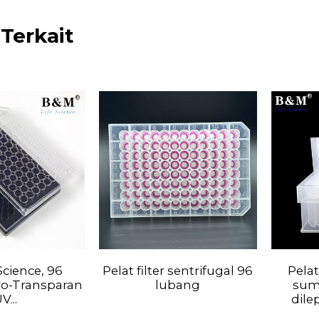
Terkait
Science, 96
Pelat filter sentrifugal 96
Pelat
o-Transparan
lubang
sum
V...
dile