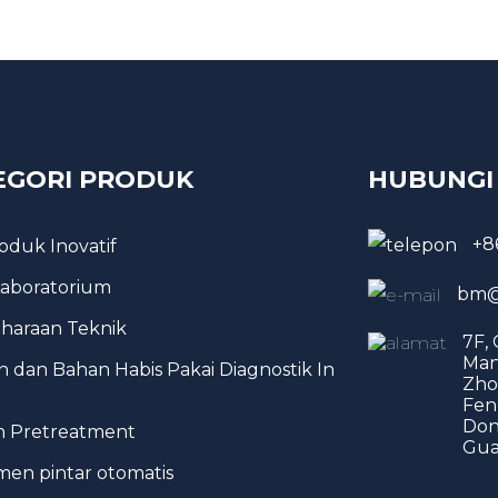
EGORI PRODUK
HUBUNGI
+8
roduk Inovatif
 Laboratorium
bm@
haraan Teknik
7F,
Man
 dan Bahan Habis Pakai Diagnostik In
Zho
Fen
Don
h Pretreatment
Gua
men pintar otomatis