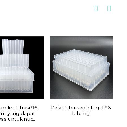
 mikrofiltrasi 96
Pelat filter sentrifugal 96
Ek
ur yang dapat
lubang
pas untuk nuc...