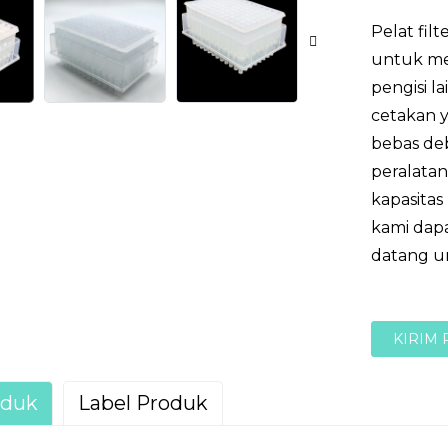
Pelat fil
untuk men
pengisi l
cetakan 
bebas de
peralata
kapasitas
kami dap
datang un
KIRIM
oduk
Label Produk