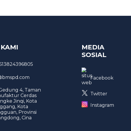
 KAMI
MEDIA
SOSIAL
613824396805
bmspd.com
Facebook
 Gedung 4, Taman
Twitter
ufaktur Cerdas
ngke Jinqi, Kota
Instagram
ggang, Kota
gguan, Provinsi
ngdong, Cina