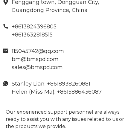
Fenggang town, Dongguan City,
Guangdong Province, China
+8613824396805
+8613632818515
115045742@qq.com
bm@bmspd.com
sales@bmspd.com
Stanley Lian: +8618938260881
Helen (Miss Ma): +8615886436087
Our experienced support personnel are always
ready to assist you with any issues related to us or
the products we provide.