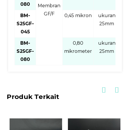
080
Membran
GF/F
BM-
0,45 mikron
ukuran
S25GF-
25mm
10
045
BM-
0,80
ukuran
S25GF-
mikrometer
25mm
10
080
Produk Terkait