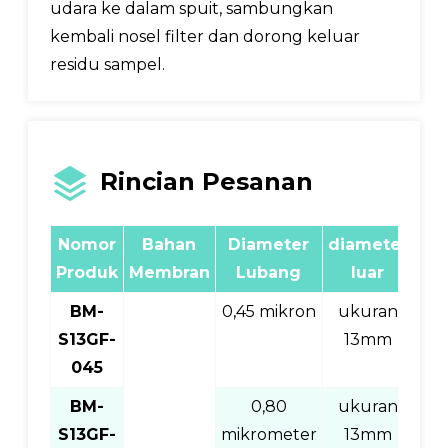
udara ke dalam spuit, sambungkan
kembali nosel filter dan dorong keluar
residu sampel.
Rincian Pesanan
Nomor
Bahan
Diameter
diameter
me
Produk
Membran
Lubang
luar
BM-
0,45 mikron
ukuran
S13GF-
13mm
10
045
BM-
0,80
ukuran
S13GF-
mikrometer
13mm
10