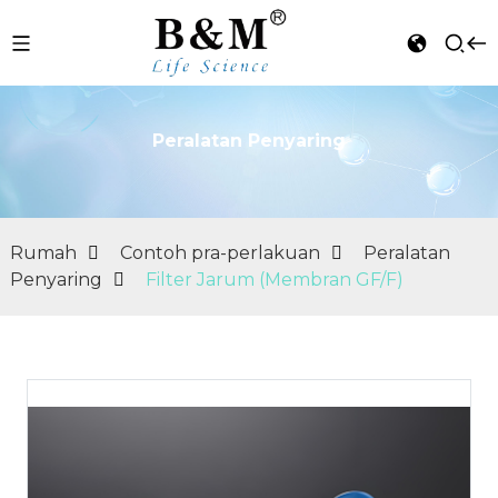
Peralatan Penyaring
n
Rumah
Contoh pra-perlakuan
Peralatan
Penyaring
Filter Jarum (Membran GF/F)