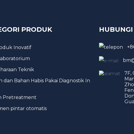
EGORI PRODUK
HUBUNGI
+8
roduk Inovatif
 Laboratorium
bm@
haraan Teknik
7F,
Man
 dan Bahan Habis Pakai Diagnostik In
Zho
Fen
Don
h Pretreatment
Gua
men pintar otomatis