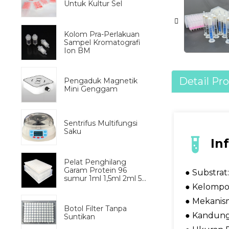
Untuk Kultur Sel
Kolom Pra-Perlakuan
Sampel Kromatografi
Ion BM
Detail Pr
Pengaduk Magnetik
Mini Genggam
Sentrifus Multifungsi
Saku
In
Pelat Penghilang
Garam Protein 96
● Substrat: 
sumur 1ml 1,5ml 2ml 5...
● Kelompok
● Mekanism
Botol Filter Tanpa
● Kandung
Suntikan