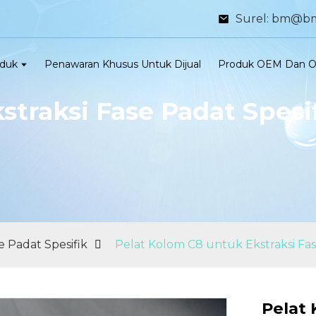
Surel: bm@b
duk
Penawaran Khusus Untuk Dijual
Produk OEM Dan 
straksi Fase Padat Spesi
e Padat Spesifik
Pelat Kolom C8 untuk Ekstraksi Fa
Pelat 