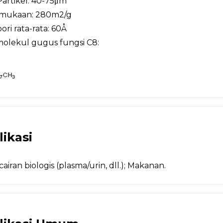
artikel: 40-75μm
rmukaan: 280m2/g
ori rata-rata: 60Å
olekul gugus fungsi C8:
likasi
 cairan biologis (plasma/urin, dll.); Makanan.