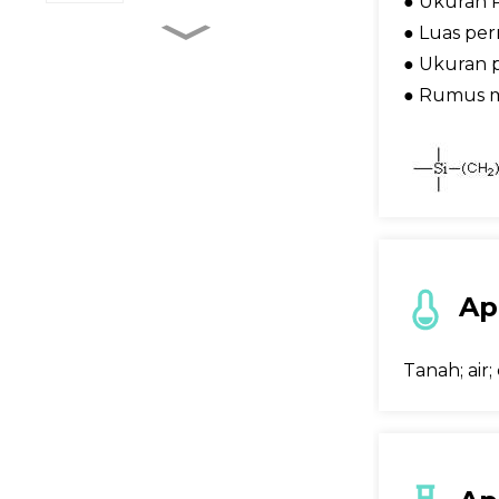
● Ukuran P
● Luas pe
Preprosesor Sampel
● Ukuran p
Sepenuhnya Otomatis
● Rumus m
BM Life Science, 96
Sumur Mikro-
Transparan UV...
Kit Uji Emas Koloid Tipe
Tabung
Ap
Pengumpul Kotoran
Tanah; air;