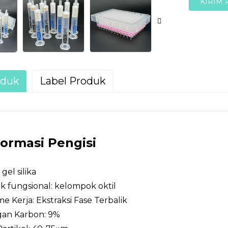
KIRIM
oduk
Label Produk
formasi Pengisi
gel silika
 fungsional: kelompok oktil
e Kerja: Ekstraksi Fase Terbalik
an Karbon: 9%