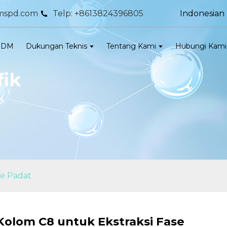
Indonesian
mspd.com
Telp: +8613824396805
ODM
Dukungan Teknis
Tentang Kami
Hubungi Kami
fik
se Padat
Kolom C8 untuk Ekstraksi Fase