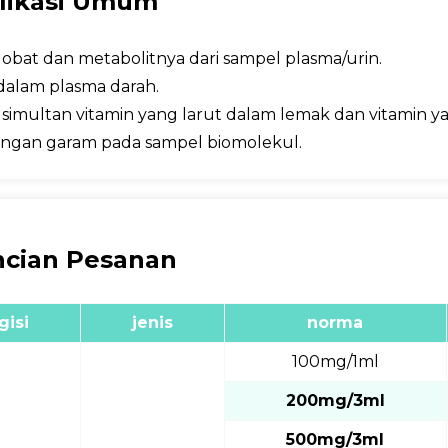
likasi Umum
i obat dan metabolitnya dari sampel plasma/urin.
dalam plasma darah.
i simultan vitamin yang larut dalam lemak dan vitamin ya
angan garam pada sampel biomolekul.
ncian Pesanan
gisi
jenis
norma
100mg/1ml
200mg/3ml
500mg/3ml