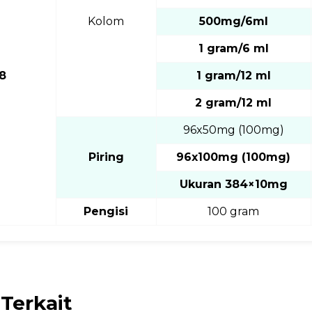
Kolom
500mg/6ml
1 gram/6 ml
8
1 gram/12 ml
2 gram/12 ml
96x50mg (100mg)
Piring
96x100mg (100mg)
Ukuran 384×10mg
Pengisi
100 gram
Terkait