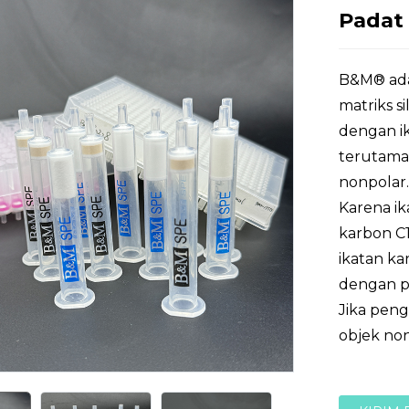
Padat
B&M® ada
matriks s
dengan i
terutama 
nonpolar.
Karena ik
karbon C1
ikatan k
dengan p
Jika pen
objek non