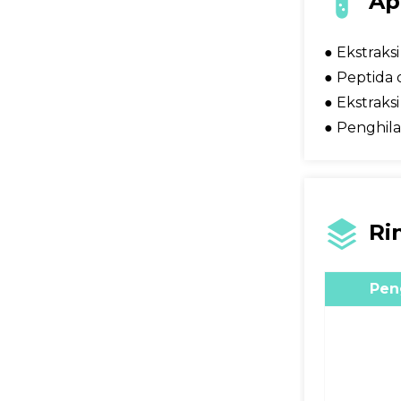
Ap
● Ekstraks
● Peptida 
● Ekstraks
● Penghil
Ri
Pen