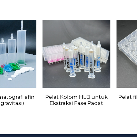
atografi afin
Pelat Kolom HLB untuk
Pelat f
gravitasi)
Ekstraksi Fase Padat