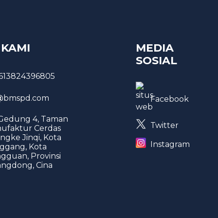
 KAMI
MEDIA
SOSIAL
613824396805
bmspd.com
Facebook
 Gedung 4, Taman
Twitter
ufaktur Cerdas
ngke Jinqi, Kota
Instagram
ggang, Kota
gguan, Provinsi
ngdong, Cina