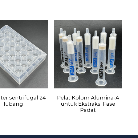
ilter sentrifugal 24
Pelat Kolom Alumina-A
Al
lubang
untuk Ekstraksi Fase
Padat